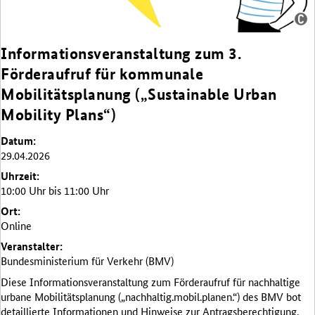
Quelle:
Informationsveranstaltung zum 3.
Erstellt
im
Förderaufruf für kommunale
Auftrag
Mobilitätsplanung („Sustainable Urban
des
BMV
Mobility Plans“)
Datum:
29.04.2026
Uhrzeit:
10:00 Uhr bis 11:00 Uhr
Ort:
Online
Veranstalter:
Bundesministerium für Verkehr (BMV)
Diese Informationsveranstaltung zum Förderaufruf für nachhaltige
urbane Mobilitätsplanung („nachhaltig.mobil.planen.“) des BMV bot
detaillierte Informationen und Hinweise zur Antragsberechtigung,