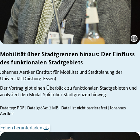
Quelle:
Mobilität über Stadtgrenzen hinaus: Der Einfluss
Yves
Sucksdorff
des funktionalen Stadtgebiets
Johannes Aertker (Institut für Mobilität und Stadtplanung der
Universität Duisburg-Essen)
Der Vortrag gibt einen Überblick zu funktionalen Stadtgebieten und
analysiert den Modal Split über Stadtgrenzen hinweg.
Dateityp: PDF | Dateigröße: 2 MB | Datei ist nicht barrierefrei | Johannes
Aertker
Folien herunterladen