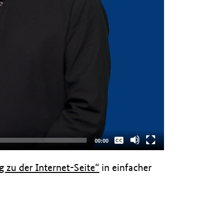
Keine
Gesamtlaufzeit
00:00
Deutsch
g zu der Internet-Seite“
in einfacher