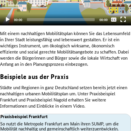
Keine
Aktueller
Gesamtlaufzeit
00:00
00:00
Zeitpunkt
Deutsch
Mit einem nachhaltigen Mobilitätsplan können Sie das Lebensumfeld
in Ihrer Stadt leistungsfähig und lebenswert gestalten. Er ist ein
wichtiges Instrument, um ökologisch wirksame, ökonomisch
effiziente und sozial gerechte Mobilitätsangebote zu schaffen. Dabei
werden die Bürgerinnen und Bürger sowie die lokale Wirtschaft von
Anfang an in den Planungsprozess einbezogen.
Beispiele aus der Praxis
Städte und Regionen in ganz Deutschland setzen bereits jetzt einen
nachhaltigen urbanen Mobilitätsplan um. Unter Praxisbeispiel
Frankfurt und Praxisbeispiel Nagold erhalten Sie weitere
Informationen und Einblicke in einem Video.
Praxisbeispiel Frankfurt
So nutzt die Metropole Frankfurt am Main ihren SUMP, um die
Mobilität nachhaltig und gemeinschaftlich weiterzuentwickeln.